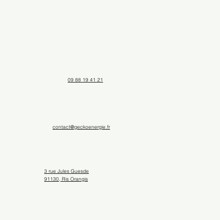
09 88 19 41 21
contact@geckoenergie.fr
3 rue Jules Guesde
91130, Ris Orangis